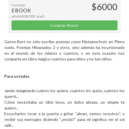
$6000
Formato
EBOOK
ePub
MOBI
PDF
azw3
Comprar Ahora!
Genre-Bert no solo escribe poemas como Metamorfosis en Pleno
vuelo, Poemas Hilvanados 2 y otros, sino además ha incursionado
en el mundo de los relatos y cuentos, y en esta ocasión nos
comparte en Libro mágico cuentos para niños y no tan niños.
Para ustedes
Jamás imaginarán cuánto los quiero, cuantos los quise, cuántos los
querré...
Cómo necesitaba un tibio beso, un dulce abrazo, un simple te
quiero...
Escucharlos tocar a la puerta y gritar “abran, somos nosotros”, o
recibir sus mensajes diciendo “¿estás?” para mí significa ver el sol
salir...