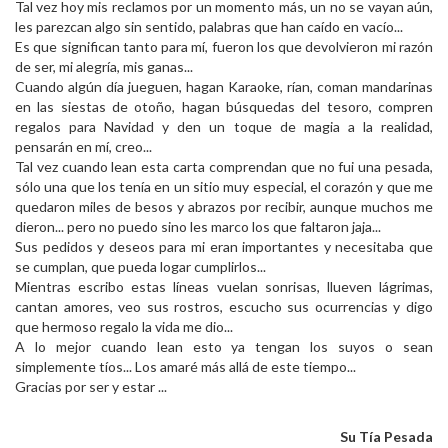
Tal vez hoy mis reclamos por un momento más, un no se vayan aún,
les parezcan algo sin sentido, palabras que han caído en vacío...
Es que significan tanto para mí, fueron los que devolvieron mi razón
de ser, mi alegría, mis ganas...
Cuando algún día jueguen, hagan Karaoke, rían, coman mandarinas
en las siestas de otoño, hagan búsquedas del tesoro, compren
regalos para Navidad y den un toque de magia a la realidad,
pensarán en mí, creo...
Tal vez cuando lean esta carta comprendan que no fui una pesada,
sólo una que los tenía en un sitio muy especial, el corazón y que me
quedaron miles de besos y abrazos por recibir, aunque muchos me
dieron... pero no puedo sino les marco los que faltaron jaja...
Sus pedidos y deseos para mi eran importantes y necesitaba que
se cumplan, que pueda logar cumplirlos...
Mientras escribo estas líneas vuelan sonrisas, llueven lágrimas,
cantan amores, veo sus rostros, escucho sus ocurrencias y digo
que hermoso regalo la vida me dio...
A lo mejor cuando lean esto ya tengan los suyos o sean
simplemente tíos... Los amaré más allá de este tiempo...
Gracias por ser y estar ...
Su Tía Pesada