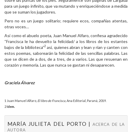
sobre las puntas de los pies. Seguramente son páginas de Largada
para un juego infinito, que va mutando y enriqueciéndose a medida
que se suman los jugadores.
Pero no es un juego solitario; requiere ecos, compañías atentas,
otras voces…
Así como el abuelo poeta, Juan Manuel Alfaro, confiesa agradecido
“Francisca le ha devuelto la felicidad/ a los libros de los estantes
2
bajos de la biblioteca”
así, quienes abran y lean y rían y canten con
estos poemas, saborearán la felicidad de las sencillas palabras. Las
que se dicen de a dos, de a tres, de a varios. Las que resuenan en
corazón y memoria. Las que nunca se gastan ni desaparecen.
Graciela Álvarez
1 Juan Manuel Alfaro,
El libro de Francisca
, Ana Editorial, Paraná, 2019.
2
Idem.
MARÍA JULIETA DEL PORTO |
ACERCA DE LA
AUTORA