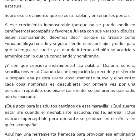
estatura.
Sobre ese crecimiento que no cesa, hablan y enseñan los poetas.
A ese crecimiento inmensurable (porque no se puede medir en
centímetros) acompaña y favorece Julieta con sus versos y dibujos.
Sigue acompañando, debemos decir, porque su trabajo como
Fonoaudióloga ha sido y seguirá siendo ese: abrir ojos y oídos para
que la lengua se suelte y el mundo interno del niño se acaricie y
armonice con lo que va conociendo y nombrando.
¡Y con qué precioso instrumento! ¡La palabra! Diáfana, sonora,
sencilla, universal. Cuando la contemplación la precede y el silencio
la prepara, esa palabra suena absolutamente nueva y elocuente:
cada cosa nombrada es descubierta por primera vez por una
persona irrepetible, que pisa el camino del sol por arenas que nadie
aún ha marcado.
¡Qué gozo para los adultos testigos de esta maravilla! ¡Qué suerte
estar ahí cuando el neohablante escucha, repite, agrega! ¡Qué
estirón imperceptible pero operante se produce en el niño y en
quien acompaña!
Aquí hay una herramienta hermosa para provocar esa empinadita