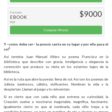
$9000
Formato
EBOOK
PDF
Comprar Ahora!
Y –como debe ser– la poesía canta en su lugar y por ella pasa el
1
sol
Así termina Juan Manuel Alfaro su poema
Francisca en la
biblioteca
, que describe con gracia, inteligencia y elegancia la
conmoción que produce su nieta en los estantes bajos de la
biblioteca.
Así es la ruta que abre la poesía: llena de sol. Así son los poemas de
Julieta: luminosos, cálidos, vivificantes. Nombran la vida y la
despiertan. Llaman al juego y lo reinventan.
Si es cierto que con cada niño que estrena su curiosidad, la
Creación vuelve a mostrarse inagotable, magnífica, fascinante;
igualmente cierto es que al nombrarla, cada niño trepa a la
condición humana, se para en puntitas de pie y alcanza su mayor