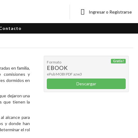
Ingresar o Registrarse
Contacto
Gratis!
Formato
EBOOK
radas en familia,
de comisiones y
ePub
MOBI
PDF
azw3
ajes dormidos en
Descargar
 que dejaron una
s que tienen la
al alcance para
mos y donde han
eterminar el rol