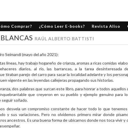
Cómo Comprar?
¿Cómo Leer E-books?
Revista Aliso
S BLANCAS
RAÚL ALBERTO BATTISTI
dro Seimandi (mayo del año 2021):
tas líneas, hay trabajo hogareño de crianza, aromas a ricas comidas elabo
haceres diarios, al río, las barrancas, a la tarea desinteresada 
e tiraban parejo del carro para sacar la localidad adelante y los person
iguen vigente en las leyendas callejeras propagando sus historias.
ranza, dos palabras que surcan este libro, para honrar a todos aquellos
 inquebrantable que creyeron en su pueblo y ejemplo genuino para lo
e seguir soñado.
nos desvela un compromiso constante de hacer todo lo que tenemos 
do y sus variaciones. Pero no olvidemos primero mirar donde pisa
os ancestros. Es una buena forma de ubicarnos donde nos toca vivir y d
esempeñar.