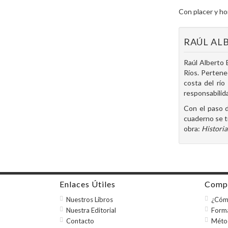
Con placer y hon
RAÚL ALB
Raúl Alberto 
Ríos. Pertene
costa del río
responsabilid
Con el paso d
cuaderno se t
obra:
Historia
Enlaces Útiles
Compr
Nuestros Libros
¿Cóm
Nuestra Editorial
Form
Contacto
Méto