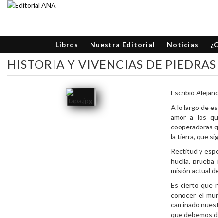
Libros
Nuestra Editorial
Noticias
¿
HISTORIA Y VIVENCIAS DE PIEDRA
Escribió Alejan
A lo largo de es
amor a los que
cooperadoras qu
la tierra, que s
Rectitud y espe
huella, prueba
misión actual d
Es cierto que 
conocer el mun
caminado nuestr
que debemos d