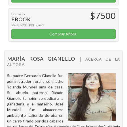
$7500
Formato
EBOOK
ePub
MOBI
PDF
azw3
Comprar Ahora!
MARÍA ROSA GIANELLO |
ACERCA DE LA
AUTORA
Su padre Bernardo Gianello fue
administrador rural , su madre
Yolanda Mundell ama de casa.
Su abuelo paterno Ramón
Gianello también se dedicó a la
ganadería y el materno, José
Mundell fue almacenero
ambulante, saliendo de gira en
un carro tirado por dos caballos
en un lugar de Entre ríos denominado “Las Mercedes”; dormía