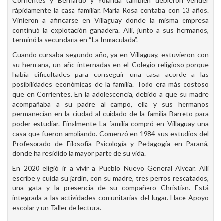
Corrientes y Bernardo y Yolanda también debieron vender
rápidamente la casa familiar. María Rosa contaba con 13 años.
Vinieron a afincarse en Villaguay donde la misma empresa
continuó la explotación ganadera. Allí, junto a sus hermanos,
terminó la secundaria en “La Inmaculada”.
Cuando cursaba segundo año, ya en Villaguay, estuvieron con
su hermana, un año internadas en el Colegio religioso porque
había dificultades para conseguir una casa acorde a las
posibilidades económicas de la familia. Todo era más costoso
que en Corrientes. En la adolescencia, debido a que su madre
acompañaba a su padre al campo, ella y sus hermanos
permanecían en la ciudad al cuidado de la familia Barreto para
poder estudiar. Finalmente La familia compró en Villaguay una
casa que fueron ampliando. Comenzó en 1984 sus estudios del
Profesorado de Filosofía Psicología y Pedagogía en Paraná,
donde ha residido la mayor parte de su vida.
En 2020 eligió ir a vivir a Pueblo Nuevo General Alvear. Allí
escribe y cuida su jardín, con su madre, tres perros rescatados,
una gata y la presencia de su compañero Christian. Está
integrada a las actividades comunitarias del lugar. Hace Apoyo
escolar y un Taller de lectura.