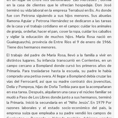
en la casa de clientes que le ofrecían hospedaje. Don José
terminó su vida laboral en la empresa Terrabusi en Bs. As donde
fue con Petrona siguiendo a sus hijos menores. Sus abuelas
Ramona Aguiar y Petrona Hernández se dedicaron a las tareas
de la casa y el trabajo cotidiano en el campo: cuidar los animales
de granja, ordeñar, hacer el pan, coser la ropa, cuidar los caballos
y vigilar la educación de muchos hijos. María Rosa nació en
Gualeguaychú, provincia de Entre Ríos el 9 de enero de 1966.
Tiene dos hermanos menores.
El trabajo del padre de María Rosa, llevó a la familia a vivir en
distintos lugares. Su infancia transcurrió en Corrientes, en un
campo cercano a Bompland donde cursó los primeros años de
Primaria. Para trasladarse hasta la escuela, su padre le había
comprado una petisa overa. Al llegar a Bompland debía cruzar las
vías del Ferrocarril, así que su madre contrató dos jovencitas,
Delia y Pompeya, hijas de Doña Toribia para que la acompañaran
en esa tarea. Después, alquilaron una casa y el núcleo familiar se
mudó a Paso de Los Libres donde junto a sus hermanos, terminó
la Primaria. Inició la secundaria en el “Niño Jesús”. En 1979 Por
razones laborales y el estado socio-económico del país, la
empresa suiza que empleaba a su padre vendió los campos de